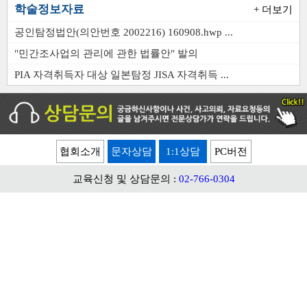
학술정보자료
+ 더보기
공인탐정법안(의안번호 2002216) 160908.hwp ...
"민간조사업의 관리에 관한 법률안" 발의
PIA 자격취득자 대상 일본탐정 JISA 자격취득 ...
교육신청 및 상담문의 :
02-766-0304