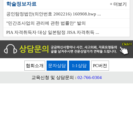
학술정보자료
+ 더보기
공인탐정법안(의안번호 2002216) 160908.hwp ...
"민간조사업의 관리에 관한 법률안" 발의
PIA 자격취득자 대상 일본탐정 JISA 자격취득 ...
교육신청 및 상담문의 :
02-766-0304