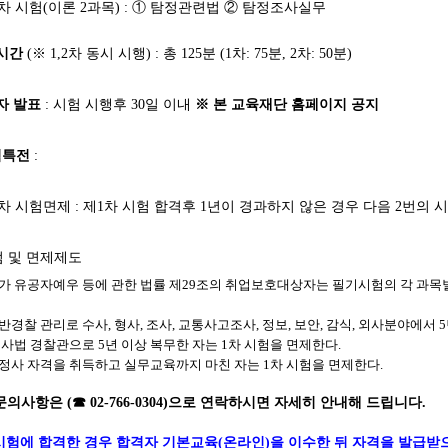
제2차 시험(이론 2과목) : ① 탐정관련법 ② 탐정조사실무
시간
(※ 1,2차 동시 시행) : 총 125분 (1차: 75분, 2차: 50분)
자 발표
: 시험 시행후 30일 이내
※ 본 교육재단 홈페이지 공지
험특전
:
제1차 시험면제 : 제1차 시험 합격후 1년이 경과하지 않은 경우 다음 2번의
가점 및 면제제도
국가 유공자예우 등에 관한 법률 제29조의 취업보호대상자는 필기시험의 각 과목별
반경찰 관리로 수사, 형사, 조사, 교통사고조사, 정보, 보안, 감식, 외사분야에서 
 사법 경찰관으로 5년 이상 복무한 자는 1차 시험을 면제한다.
행정사 자격을 취득하고 실무교육까지 마친 자는 1차 시험을 면제한다.
문의사항은 (☎ 02-766-0304)으로 연락하시면 자세히 안내해 드립니다.
시험에 합격한 경우
합격자 기본교육
(온라인)을 이수한 뒤 자격을 발급받