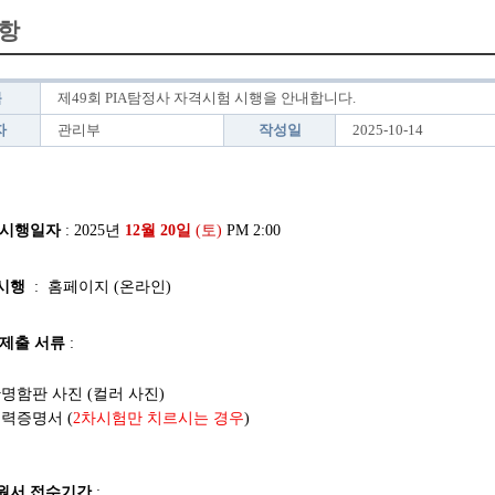
항
목
제49회 PIA탐정사 자격시험 시행을 안내합니다.
자
관리부
작성일
2025-10-14
 시행일자
: 2025년
12월 20일
(토)
PM 2:00
시행
: 홈페이지 (온라인)
 제출 서류
:
반명함판 사진 (컬러 사진)
경력증명서 (
2차시험만 치르시는 경우
)​
원서 접수기간
: