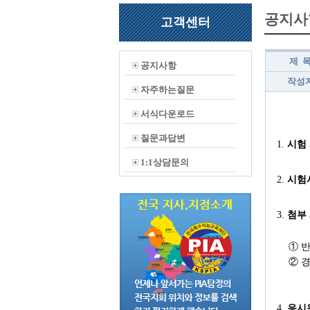
공지사
고객센터
제 
공지사항
작성
자주하는질문
서식다운로드
질문과답변
1.
시험
1:1상담문의
2.
시험
3.
첨부
① 
② 
4.
응시