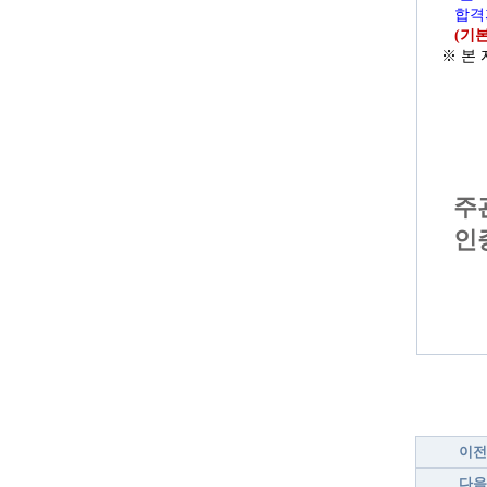
합격자 
(기
※ 본
주
인
이전
다음