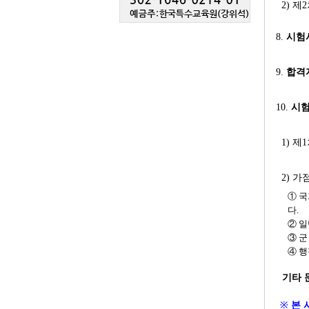
2) 
8.
시험
9.
합격
10.
시
1) 
2) 
① 
다.
② 일
③ 군
④ 
기타 
※
본 