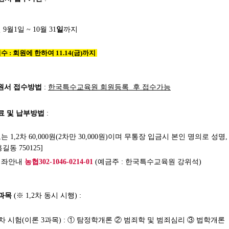
년 9월1일 ~
10월 31
일
까지
 : 회원에 한하여 11.14(금)까지
원서 접수방법
:
한국특수교육원 회원등록 후 접수가능
료 및 납부방법
:
는 1,2차 60,000원(2차만 30,000원)이며 무통장 입금시 본인 명의로 
홍길동 750125]
계좌안내
농협302-1046-0214-01
(예금주 : 한국특수교육원 강위석)
과목
(※ 1,2차 동시 시행) :
제1차 시험(이론 3과목) : ① 탐정학개론 ② 범죄학 및 범죄심리 ③ 법학개론