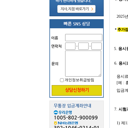
2025
추가접수
*
-
-
5.
응시
6.
응시
응시료
개인정보취급방침
[예 : 
입금
7.
시험
1) 